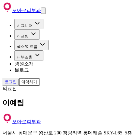
오아로피부과
시그니처
리프팅
색소/여드름
피부질환
병원소개
블로그
로그인
예약하기
의료진
이예림
오아로피부과
서울시 동대문구 왕산로 200 청량리역 롯데캐슬 SKY-L65, 5층