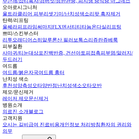
주근깨/잡티
흑자/검버섯/점
한관종, 피지샘 증식증 아그네스
오아로시그니처
울트라클리어 피부리셋
기미/난치성색소
리팟 흑자제거
탄력/리프팅
울쎄라피프라임
써마지FLX
덴서티
티타늄
온다
실리프팅
쁘띠/스킨부스터
리투오
래디어스
히알루론산 필러
보톡스
리쥬란
쥬베룩
피부질환
사마귀/티눈
대상포진
백반증, 건선
아토피
접촉피부염/알러지/
두드러기
여드름
여드름/붉은자국
여드름 흉터
난치성 색소
후천성양측성오타양반점
난치성색소
오타모반
제모/문신제거
레이저 제모
문신제거
병원소개
의료진 소개
블로그
고객지원
오시는 길
비급여 진료비용
개인정보 처리방침
환자의 권리와
의무